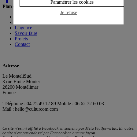
Paramétrer les cookies
Plan du site
Je refuse
Accueil
News
L'agence
Savoir-faire
Projets
Contact
Adresse
Le MonteliSud
3 rue Emile Monier
26200 Montélimar
France
Téléphone : 04 75 49 12 89 Mobile : 06 62 72 60 03
Mail :
hello@culturcom.com
Ce site n’est ni affilié à Facebook, ni soutenu par Meta Platforms Inc. En outre,
ce site n’est pas endossé par Facebook en aucune façon.