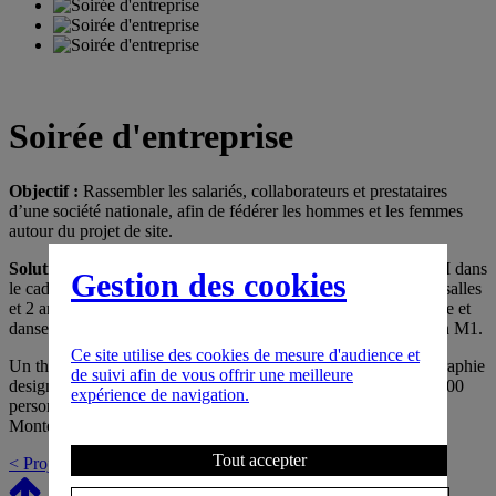
Soirée d'entreprise
Objectif :
Rassembler les salariés, collaborateurs et prestataires
d’une société nationale, afin de fédérer les hommes et les femmes
autour du projet de site.
Solution :
Un concept sur-mesure imaginé par CULTURCOM dans
Gestion des cookies
le cadre de la soirée « BACK TO THE 70’S & 80’S » avec 2 salles
et 2 ambiances : « DISCO POP » en M2 pour l’espace musique et
danse et « RETRO CHIC » pour l’espace théâtre et karaoké en M1.
Ce site utilise des cookies de mesure d'audience et
Un thème festif et coloré. Un événement convivial à la scénographie
de suivi afin de vous offrir une meilleure
design et lumineuse pour accueillir en Janvier 2016, plus de 1200
expérience de navigation.
personnes le temps d’une soirée au Palais des Congrès de
Montélimar.
Tout accepter
< Projet précédent
Projet suivant >