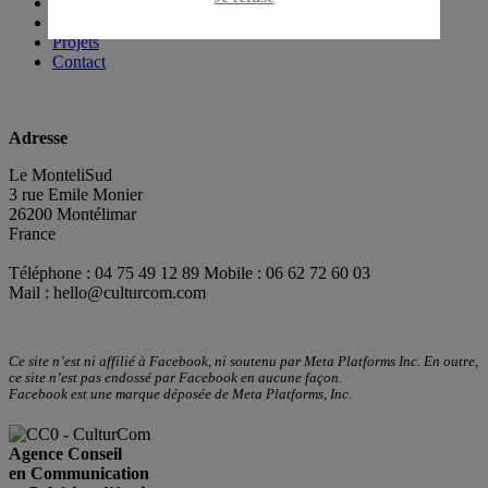
L'agence
Savoir-faire
Projets
Contact
Adresse
Le MonteliSud
3 rue Emile Monier
26200 Montélimar
France
Téléphone : 04 75 49 12 89 Mobile : 06 62 72 60 03
Mail :
hello@culturcom.com
Ce site n’est ni affilié à Facebook, ni soutenu par Meta Platforms Inc. En outre,
ce site n’est pas endossé par Facebook en aucune façon.
Facebook est une marque déposée de Meta Platforms, Inc.
Agence Conseil
en Communication