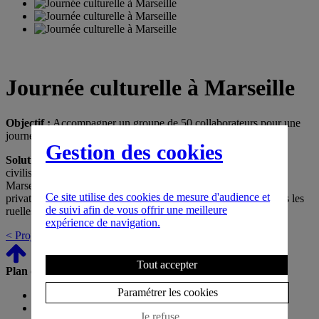
Journée culturelle à Marseille
Objectif :
Accompagner un groupe de 50 collaborateurs pour une
journée ludique et culturelle.
Gestion des cookies
Solution :
Organiser le matin une visite guidée du Musée des
civilisations de l’Europe et de la Méditerranée (MUCEM) à
Marseille. Déjeuner au restaurant panoramique dans un espace
Ce site utilise des cookies de mesure d'audience et
privatisé. Participer à une chasse au trésor, par équipes à travers les
de suivi afin de vous offrir une meilleure
ruelles du Vieux Panier et récompenser l’équipe vainqueur.
expérience de navigation.
< Projet précédent
Projet suivant >
Tout accepter
Plan du site
Paramétrer les cookies
Accueil
News
Je refuse