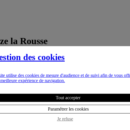
ze la Rousse
estion des cookies
njoints dans le cadre d’une soirée conviviale.
ument parmi les cloches, tambourins, sourdos et maracas. Poursuivre la
ite utilise des cookies de mesure d'audience et de suivi afin de vous offr
meilleure expérience de navigation.
Tout accepter
Paramétrer les cookies
Je refuse