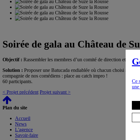
Soirée de gala au Château de Su
G
Objectif :
Rassembler les membres d’un comité de direction et leurs co
Solution :
Proposer une Batucada endiablée où chacun choisi son instr
compagnie de nos comédiens : place au catch impro !
Ce s
60 participants.
une 
< Projet précédent
Projet suivant >
Plan du site
Accueil
News
L'agence
Savoir-faire