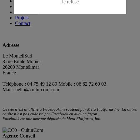
News
Je refuse
L'agence
Savoir-faire
Projets
Contact
Adresse
Le MonteliSud
3 rue Emile Monier
26200 Montélimar
France
Téléphone : 04 75 49 12 89 Mobile : 06 62 72 60 03
Mail :
hello@culturcom.com
Ce site n’est ni affilié à Facebook, ni soutenu par Meta Platforms Inc. En outre,
ce site n’est pas endossé par Facebook en aucune façon.
Facebook est une marque déposée de Meta Platforms, Inc.
Agence Conseil