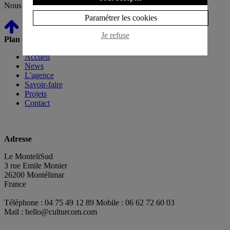
Nous vous souhaitons une bonne lecture !
Paramétrer les cookies
Je refuse
Plan du site
Accueil
News
L'agence
Savoir-faire
Projets
Contact
Adresse
Le MonteliSud
3 rue Emile Monier
26200 Montélimar
France
Téléphone : 04 75 49 12 89 Mobile : 06 62 72 60 03
Mail :
hello@culturcom.com